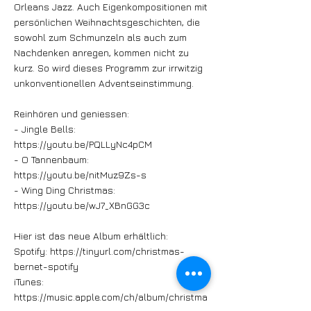
Orleans Jazz. Auch Eigenkompositionen mit
persönlichen Weihnachtsgeschichten, die
sowohl zum Schmunzeln als auch zum
Nachdenken anregen, kommen nicht zu
kurz. So wird dieses Programm zur irrwitzig
unkonventionellen Adventseinstimmung.
Reinhören und geniessen:
- Jingle Bells:
https://youtu.be/PQLLyNc4pCM
- O Tannenbaum:
https://youtu.be/nitMuz9Zs-s
- Wing Ding Christmas:
https://youtu.be/wJ7_XBnGG3c
Hier ist das neue Album erhältlich:
Spotify:
https://tinyurl.com/christmas-
bernet-spotify
iTunes:
https://music.apple.com/ch/album/christma