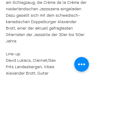
am Schlagzeug, die Crème de la Crème der
niederländischen Jazzszene eingeladen.
Dazu gesellt sich mit dem schwedisch-
kanadischen Doppelbürger Alexander
Brott, einer der aktuell gefragtesten
Gitarristen der Jazzstile der 30er bis 50er
Jahre.
Line-up:
David Lukacs, Clarinet/Sax
Frits Landesbergen, Vibes
Alexander Brott, Guitar
Edwin Corzilius, Bass
Gijs Dijkhuizen, Drums
https://jazzbuelach.ch/programm/