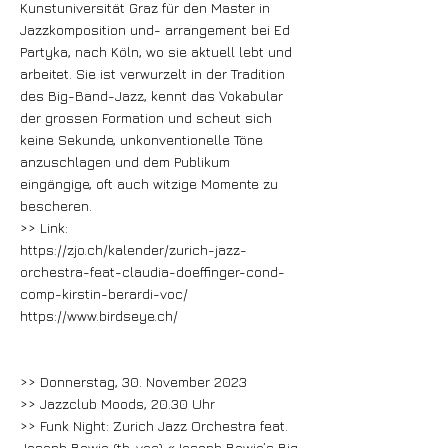
Kunstuniversität Graz für den Master in
Jazzkomposition und- arrangement bei Ed
Partyka, nach Köln, wo sie aktuell lebt und
arbeitet. Sie ist verwurzelt in der Tradition
des Big-Band-Jazz, kennt das Vokabular
der grossen Formation und scheut sich
keine Sekunde, unkonventionelle Töne
anzuschlagen und dem Publikum
eingängige, oft auch witzige Momente zu
bescheren.
>> Link:
https://zjo.ch/kalender/zurich-jazz-
orchestra-feat-claudia-doeffinger-cond-
comp-kirstin-berardi-voc/
https://www.birdseye.ch/
>> Donnerstag, 30. November 2023
>> Jazzclub Moods, 20.30 Uhr
>> Funk Night: Zurich Jazz Orchestra feat.
Joseph Bowie (tb, voc) «Joseph Bowie’s Big