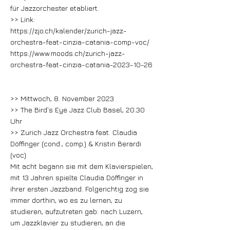
für Jazzorchester etabliert.
>> Link:
https://zjo.ch/kalender/zurich-jazz-
orchestra-feat-cinzia-catania-comp-voc/
https://www.moods.ch/zurich-jazz-
orchestra-feat-cinzia-catania-2023-10-26
>> Mittwoch, 8. November 2023
>> The Bird's Eye Jazz Club Basel, 20.30
Uhr
>> Zurich Jazz Orchestra feat. Claudia
Döffinger (cond., comp.) & Kristin Berardi
(voc)
Mit acht begann sie mit dem Klavierspielen,
mit 13 Jahren spielte Claudia Döffinger in
ihrer ersten Jazzband. Folgerichtig zog sie
immer dorthin, wo es zu lernen, zu
studieren, aufzutreten gab: nach Luzern,
um Jazzklavier zu studieren, an die