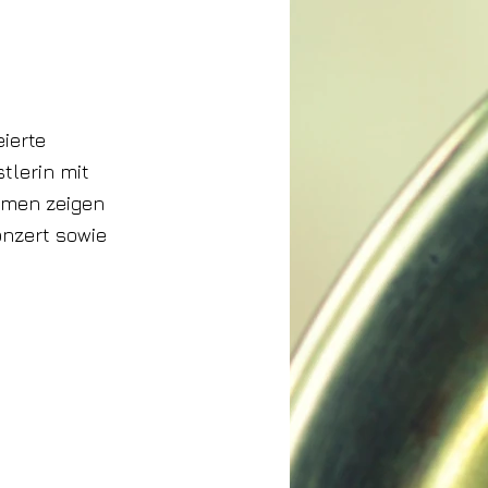
eierte
tlerin mit
rmen zeigen
onzert sowie