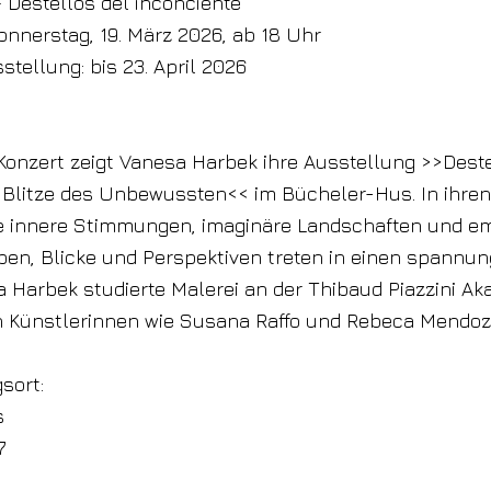
 Destellos del inconciente
onnerstag, 19. März 2026, ab 18 Uhr
stellung: bis 23. April 2026
Konzert zeigt Vanesa Harbek ihre Ausstellung >>Deste
 Blitze des Unbewussten<< im Bücheler-Hus. In ihren
ie innere Stimmungen, imaginäre Landschaften und e
ben, Blicke und Perspektiven treten in einen spannu
a Harbek studierte Malerei an der Thibaud Piazzini Ak
 Künstlerinnen wie Susana Raffo und Rebeca Mendoz
sort:
s
7