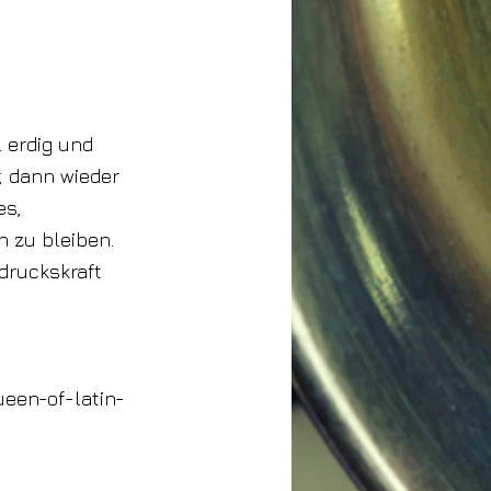
l erdig und
, dann wieder
es,
 zu bleiben.
druckskraft
ueen-of-latin-