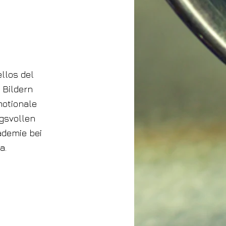
llos del
 Bildern
motionale
ngsvollen
ademie bei
a.