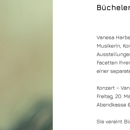
Büchele
13. Februar 2026
Vanesa Harbek 
Musikerin, Ko
Ausstellungen
Facetten ihre
einer separat
Konzert – Van
Freitag, 20. 
Abendkasse &
Sie vereint B