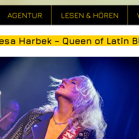
AGENTUR
LESEN & HÖREN
esa Harbek – Queen of Latin B