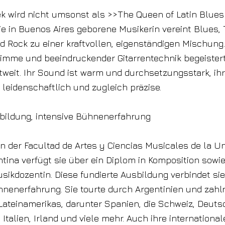
k wird nicht umsonst als >>The Queen of Latin Blue
ie in Buenos Aires geborene Musikerin vereint Blues, 
nd Rock zu einer kraftvollen, eigenständigen Mischung.
Stimme und beeindruckender Gitarrentechnik begeistert
weit. Ihr Sound ist warm und durchsetzungsstark, ih
n leidenschaftlich und zugleich präzise.
bildung, intensive Bühnenerfahrung
n der Facultad de Artes y Ciencias Musicales de la U
ntina verfügt sie über ein Diplom in Komposition sowi
sikdozentin. Diese fundierte Ausbildung verbindet sie
hnenerfahrung. Sie tourte durch Argentinien und zahl
ateinamerikas, darunter Spanien, die Schweiz, Deuts
 Italien, Irland und viele mehr. Auch ihre internationa