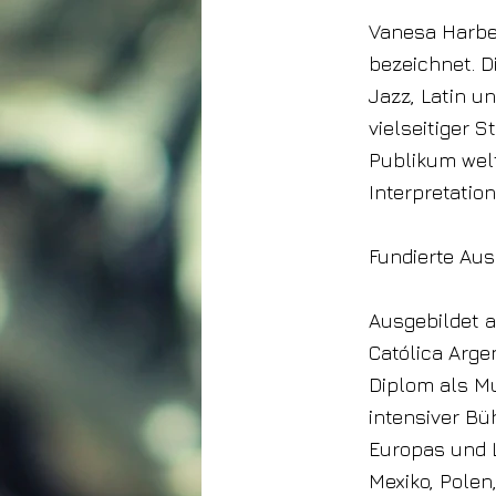
Vanesa Harbe
bezeichnet. D
Jazz, Latin u
vielseitiger 
Publikum welt
Interpretatio
Fundierte Aus
Ausgebildet a
Católica Arge
Diplom als Mu
intensiver Bü
Europas und L
Mexiko, Polen,