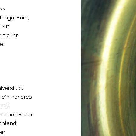
s<<
Tango, Soul,
 Mit
 sie ihr
re
niversidad
e ein höheres
 mit
reiche Länder
chland,
len