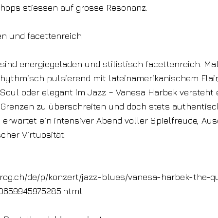
shops stiessen auf grosse Resonanz.
n und facettenreich
 sind energiegeladen und stilistisch facettenreich. Ma
rhythmisch pulsierend mit lateinamerikanischem Flair
 Soul oder elegant im Jazz – Vanesa Harbek versteht 
Grenzen zu überschreiten und doch stets authentisch
erwartet ein intensiver Abend voller Spielfreude, Aus
cher Virtuosität.
frog.ch/de/p/konzert/jazz-blues/vanesa-harbek-the-q
0659945975285.html