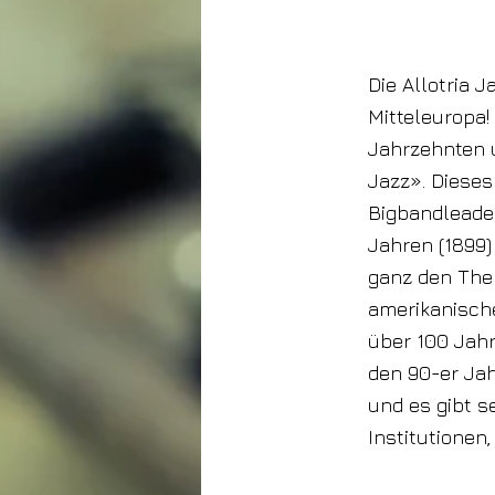
5. September
2024
Die Allotria J
Mitteleuropa!
Jahrzehnten u
Jazz». Dieses
Bigbandleade
Jahren (1899)
ganz den Them
amerikanische
über 100 Jahr
den 90-er Ja
und es gibt s
Institutionen,