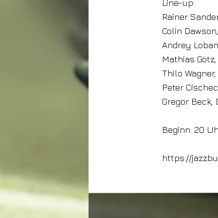
Line-up:
Rainer Sander
Colin Dawson
Andrey Loban
Mathias Götz
Thilo Wagner,
Peter Cischec
Gregor Beck,
Beginn: 20 U
https://jazz