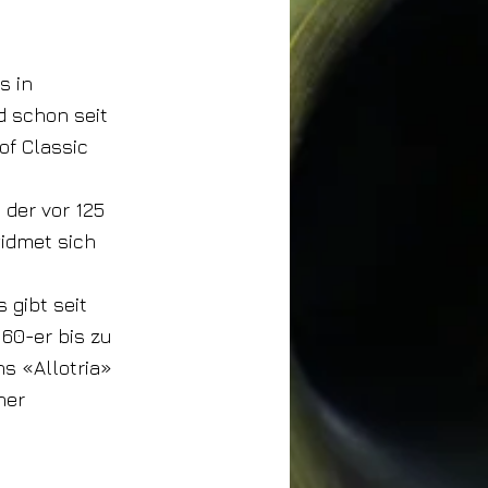
s in
d schon seit
of Classic
der vor 125
widmet sich
 gibt seit
 60-er bis zu
s «Allotria»
ner