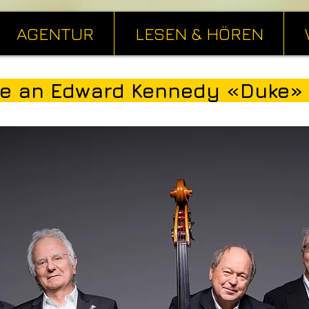
AGENTUR
LESEN & HÖREN
 an Edward Kennedy «Duke» E