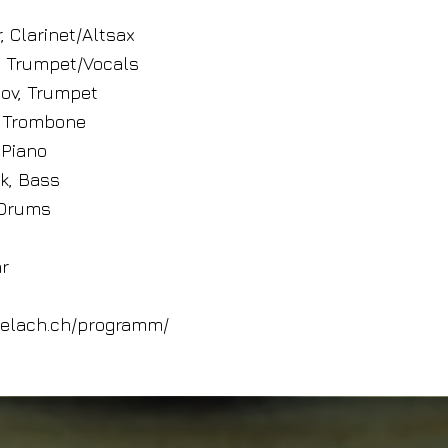
, Clarinet/Altsax
, Trumpet/Vocals
ov, Trumpet
, Trombone
 Piano
k, Bass
 Drums
hr
buelach.ch/programm/