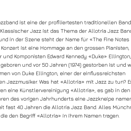
azzband ist eine der profiliertesten traditionellen Band
 Klassischer Jazz ist das Thema der Allotria Jazz Ban
nd in der Szene steht der Name für «The Fine Notes 
 Konzert ist eine Hommage an den grossen Pianisten,
r und Komponisten Edward Kennedy «Duke» Ellington, 
 geboren und vor 50 Jahren (1974) gestorben ist und 
en von Duke Ellington, einer der einflussreichsten
n Jazzmusiker. Was hat «Allotria» mit Jazz zu tun? Es
en eine Künstlervereinigung «Allotria», es gab in den
hren des vorigen Jahrhunderts eine Jazzkneipe namen
eit fast 40 Jahren die Allotria Jazz Band. Alles Münch
 die den Begriff «Allotria» in ihrem Namen tragen.