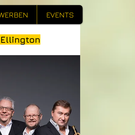
WERBEN
EVENTS
llington