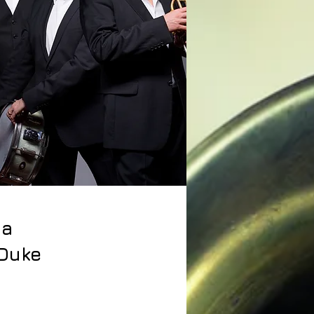
ia
 Duke