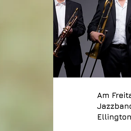
Am Freita
Jazzband
Ellingto