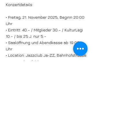
Konzertdetails:
• Freitag, 21. November 2025, Beginn 20:00
Uhr
• Eintritt: 40.– / Mitglieder 30.– / KulturLegi
10.– / bis 25 J. nur 5.–
• Saalöffnung und Abendkasse ab 19.00
Uhr
• Location: Jazzclub Ja-ZZ, Bahnhofstrasse
19, 4310 Rheinfelden (Eingang
Schützenweg)
Die Tickets können bequem online im
Vorverkauf gebucht werden, und
angesichts der Beliebtheit der Band lohnt
es sich, rasch zuzugreifen:
https://eventfrog.ch/de/p/konzert/jazz-
blues/zimi-s-hot-swing-thing-ch-
7318934999457113691.htm