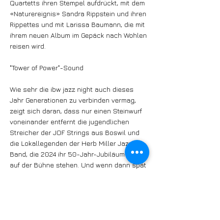
Quartetts ihren Stempel aufdrückt, mit dem
«Naturereignis» Sandra Rippstein und ihren
Rippettes und mit Larissa Baumann, die mit
ihrem neuen Album im Gepäck nach Wohlen
reisen wird.
"Tower of Power"-Sound
Wie sehr die ibw jazz night auch dieses
Jahr Generationen zu verbinden vermag,
zeigt sich daran, dass nur einen Steinwurf
voneinander entfernt die jugendlichen
Streicher der JOF Strings aus Boswil und
die Lokallegenden der Herb Miller Jazz
Band, die 2024 ihr 50-Jahr-Jubiläum feiert,
auf der Bühne stehen. Und wenn dann spät
nachts allmählich die Scheinwerfer
erlöschen, bringen Unique im «Late Night
Special» mit ihrem «Tower of Power»-Sound
die Hüften ein letztes Mal zum Schwingen.
Saugen Sie also die einmalige Atmosphäre