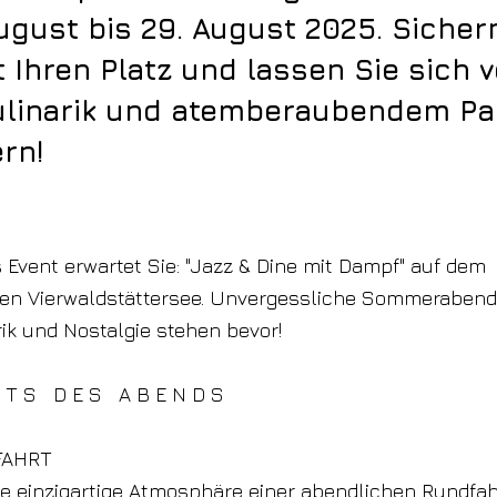
ugust bis 29. August 2025. Sicher
zt Ihren Platz und lassen Sie sich 
Kulinarik und atemberaubendem P
rn!
s Event erwartet Sie: "Jazz & Dine mit Dampf" auf dem
n Vierwaldstättersee. Unvergessliche Sommerabende
rik und Nostalgie stehen bevor!
 H T S D E S A B E N D S
FAHRT
ie einzigartige Atmosphäre einer abendlichen Rundfa