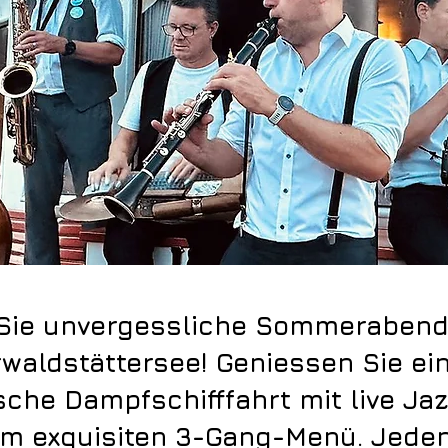
 Sie unvergessliche Sommerabend
waldstättersee! Geniessen Sie ei
sche Dampfschifffahrt mit live Ja
m exquisiten 3-Gang-Menü. Jeden