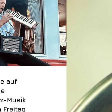
e auf
ne
zz-Musik
 Freitag