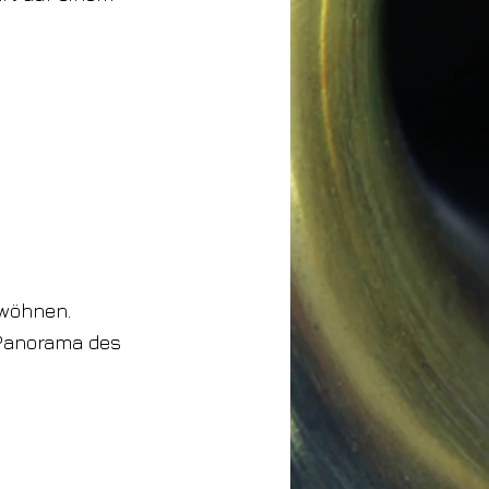
rwöhnen.
Panorama des