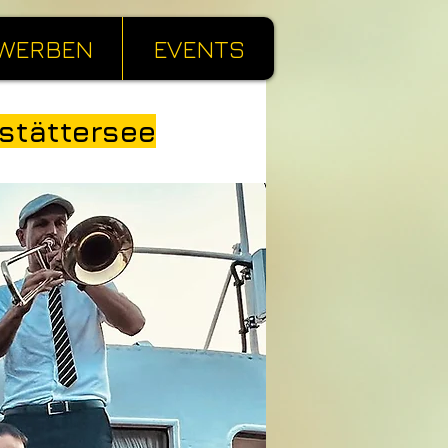
WERBEN
EVENTS
stättersee