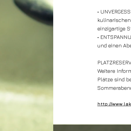
• UNVERGESSL
kulinarischen
einzigartige 
• ENTSPANNUNG
und einen Abe
PLATZRESER
Weitere Infor
Plätze sind b
Sommerabend 
http://www.la