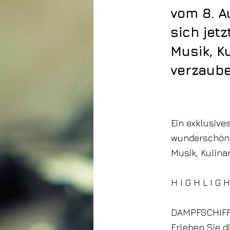
vom 8. A
sich jet
Musik, 
verzaube
3. Juli 2025
Ein exklusive
wunderschöne
Musik, Kulina
H I G H L I G
DAMPFSCHIF
Erleben Sie d