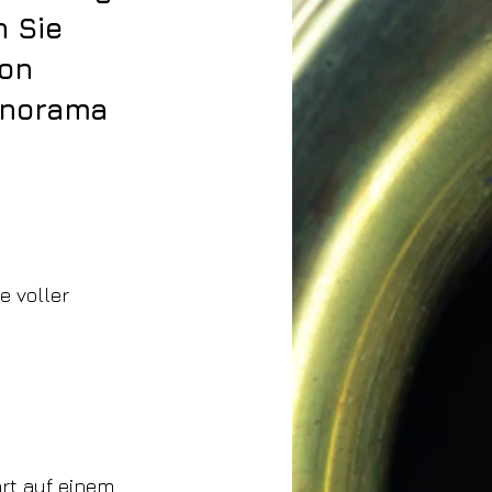
n Sie
von
anorama
 voller
hrt auf einem