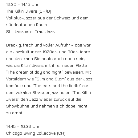
12.30 – 14.15 Uhr
The Killin’ Jivers (CH/D)
Vollblut-Jazzer aus der Schweiz und dem
süddeutschen Raum.
Stil: tanzbarer Trad-Jazz
Dreckig, frech und voller Aufruhr – das war
die Jazzkultur der 1920er- und 30er-Jahre
und das kann Sie heute auch noch sein,
wie die Killin’ Jivers mit ihrer neuen Platte
“The dream of day and night” beweisen. Mit
Vorbildern wie “Slim and Slam” aus der Jazz
Komödie und “The cats and the fiddle” aus
dem vokalen Strassenjazz holen “The Killin’
Jivers” den Jazz wieder zurück auf die
Showbühne und nehmen sich dabei nicht
zu ernst.
14.45 – 16.30 Uhr
Chicago Swing Collective (CH)