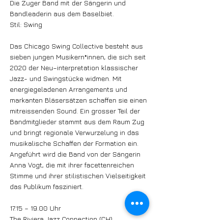
Die Zuger Band mit der Sängerin und
Bandleaderin aus dem Baselbiet.
Stil: Swing
Das Chicago Swing Collective besteht aus
sieben jungen Musikern*innen, die sich seit
2020 der Neu–interpretation klassischer
Jazz- und Swingstücke widmen. Mit
energiegeladenen Arrangements und
markanten Bläsersätzen schaffen sie einen
mitreissenden Sound. Ein grosser Teil der
Bandmitglieder stammt aus dem Raum Zug
und bringt regionale Verwurzelung in das
musikalische Schaffen der Formation ein.
Angeführt wird die Band von der Sängerin
Anna Vogt, die mit ihrer facettenreichen
Stimme und ihrer stilistischen Vielseitigkeit
das Publikum fasziniert.
17.15 – 19.00 Uhr
The Riviera Jazz Connection (CH)