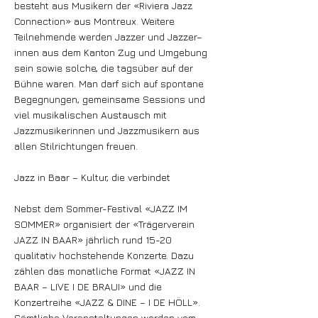
besteht aus Musikern der «Riviera Jazz
Connection» aus Montreux. Weitere
Teilnehmende werden Jazzer und Jazzer–
innen aus dem Kanton Zug und Umgebung
sein sowie solche, die tagsüber auf der
Bühne waren. Man darf sich auf spontane
Begegnungen, gemeinsame Sessions und
viel musikalischen Austausch mit
Jazzmusikerinnen und Jazzmusikern aus
allen Stilrichtungen freuen.
Jazz in Baar – Kultur, die verbindet
Nebst dem Sommer-Festival «JAZZ IM
SOMMER» organisiert der «Trägerverein
JAZZ IN BAAR» jährlich rund 15-20
qualitativ hochstehende Konzerte. Dazu
zählen das monatliche Format «JAZZ IN
BAAR – LIVE I DE BRAUI» und die
Konzertreihe «JAZZ & DINE – I DE HÖLL».
Sämtliche Veranstaltungen werden vom