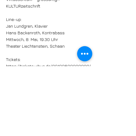
KULTURzeitschrift
Line-up:
Jan Lundgren, Klavier
Hans Backenroth, Kontrabass
Mittwoch, 8. Mai, 19.30 Uhr
Theater Liechtenstein, Schaan
Tickets:
https://tickets.vibus.de/00100600000000/
shop/vstdetails.aspx?
&VstKey=10060002304017000
https://www.tak.li/veranstaltungen/jan-
lundgren-and-hans-backenroth/1056
>Vorschau:
Freitag, 17. Mai
19.30 Uhr
Meret Becker en Concert