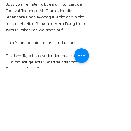
Jazz vom Feinsten gibt es am Konzert der
Festival Teachers All Stars. Und die
legendäre Boogie-Woogie Night darf nicht
fehlen: Mit Nico Brina und Alain Boog treten
zwei Musiker von Weltrang auf.
Gastfreundschaft. Genuss und Musik
Die Jazz Tage Lenk verbinden musikalische
Qualität mit gelebter Gastfreundschaft.
Genuss und Musik werden dabei auf
stimmige Weise miteinander verbunden:
Kulinarische Erlebnisse begleiten
ausgewählte Konzerte und schaffen so
besondere Momente, in denen sich Klang,
Atmosphäre und regionale Küche zu einem
ganzheitlichen Konzerterlebnis vereinen.
->Mehr erfahren unter
www.jazztagelenk.ch