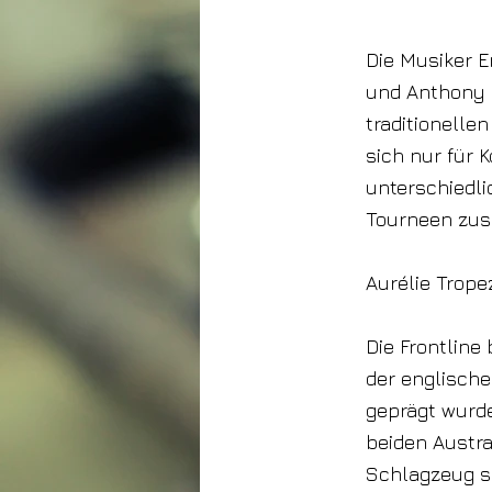
24. April 2026
Die Musiker E
und Anthony H
traditionelle
sich nur für 
unterschiedli
Tourneen zus
Aurélie Trope
Die Frontline 
der englisch
geprägt wurde
beiden Austr
Schlagzeug so