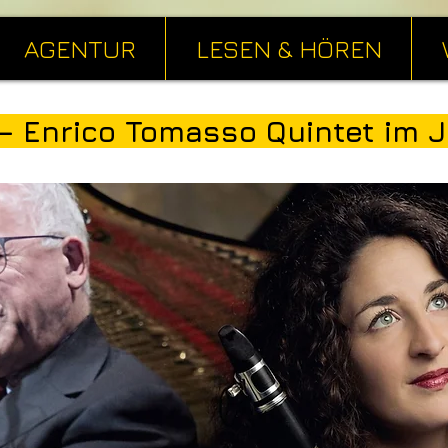
AGENTUR
LESEN & HÖREN
 – Enrico Tomasso Quintet im 