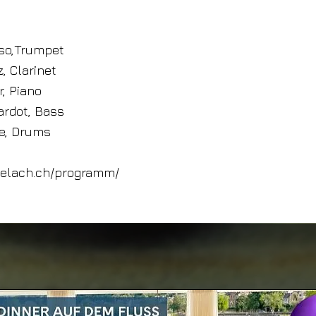
so,Trumpet
, Clarinet
r, Piano
ardot, Bass
e, Drums
buelach.ch/programm/