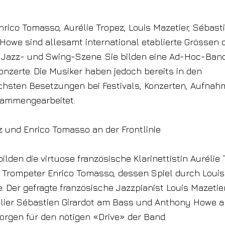
nrico Tomasso, Aurélie Tropez, Louis Mazetier, Sébasti
owe sind allesamt international etablierte Grössen 
n Jazz- und Swing-Szene. Sie bilden eine Ad-Hoc-Band,
Konzerte. Die Musiker haben jedoch bereits in den
chsten Besetzungen bei Festivals, Konzerten, Aufna
ammengearbeitet.
z und Enrico Tomasso an der Frontlinie
bilden die virtuose französische Klarinettistin Aurélie
e Trompeter Enrico Tomasso, dessen Spiel durch Loui
. Der gefragte französische Jazzpianist Louis Mazetie
alier Sébastien Girardot am Bass und Anthony Howe 
rgen für den nötigen «Drive» der Band.