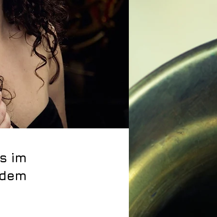
es im
t dem