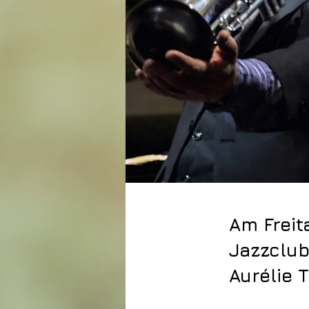
Am Freit
Jazzclub
Aurélie 