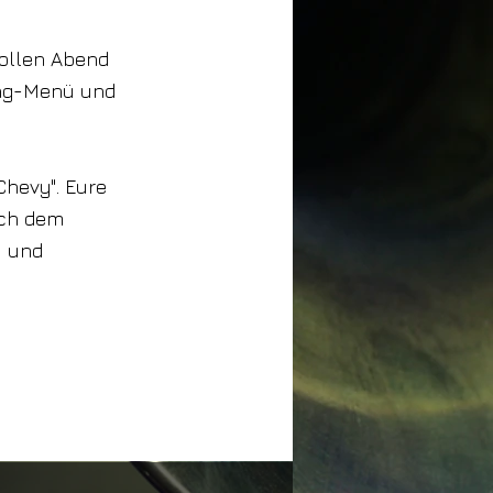
ollen Abend
Gang-Menü und
Chevy". Eure
ach dem
y und