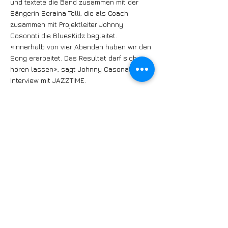
und textete die Band zusammen mit der
Sängerin Seraina Telli, die als Coach
zusammen mit Projektleiter Johnny
Casonati die BluesKidz begleitet.
«Innerhalb von vier Abenden haben wir den
Song erarbeitet. Das Resultat darf sich
hören lassen», sagt Johnny Casonati im
Interview mit JAZZTIME.
Lesen Sie mehr über junge Schweizer
Jazz- und Bluesmusikerinnen und -musiker
in der Mai-Ausgabe von JAZZTIME. Dort
erfahren Sie zudem über die
Erfolgsgeschichte der Gebrüder Florian und
Michael Arbenz.
Noch kein JAZZTIME? Dann gleich ein
Jahres-Abo buchen auf:
www.jazztime.swiss/abos