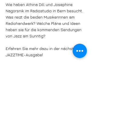
Wie haben Athina Dill und Josephine
Nagorsnik im Radiostudio in Bern besucht.
Was reizt die beiden Musikerinnen am
Radiohandwerk? Welche Pläne und Ideen
haben sie für die kommenden Sendungen
von Jazz am Sunntig?
Erfahren Sie mehr dazu in der nächsten
JAZZTIME-Ausgabe!
Noch kein Abo? Dann gleich ein Jahres-
Abo zum Preis von 55 Franken buchen:
https://www.jazztime.swiss/abos