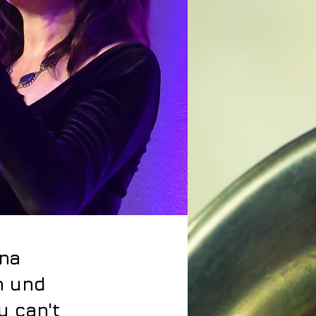
ina
h und
u can't