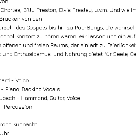
von
 Charles, Billy Preston, Elvis Presley, u.v.m. Und wie 
 Brücken von den
rzeln des Gospels bis hin zu Pop-Songs, die wahrsch
Gospel Konzert zu hören waren. Wir lassen uns ein auf
 offenen und freien Raums, der einlädt zu Feierlichkei
t und Enthusiasmus, und Nahrung bietet für Seele, Ge
card - Voice
- Piano, Backing Vocals
uosch - Hammond, Guitar, Voice
 - Percussion
irche Küsnacht
 Uhr