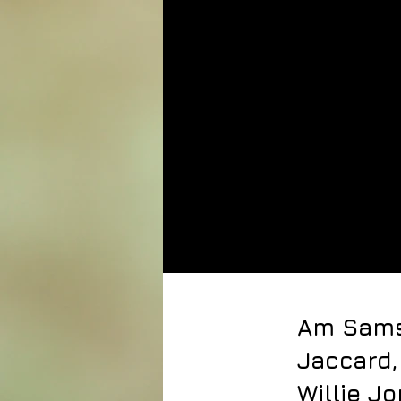
Am Samst
Jaccard,
Willie J