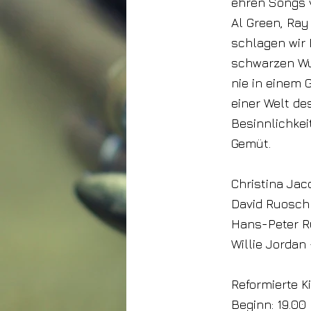
ehren Songs 
Al Green, Ray
schlagen wir
schwarzen Wu
nie in einem 
einer Welt des
Besinnlichkei
Gemüt.
Christina Jac
David Ruosch 
Hans-Peter R
Willie Jordan
Reformierte K
Beginn: 19.00