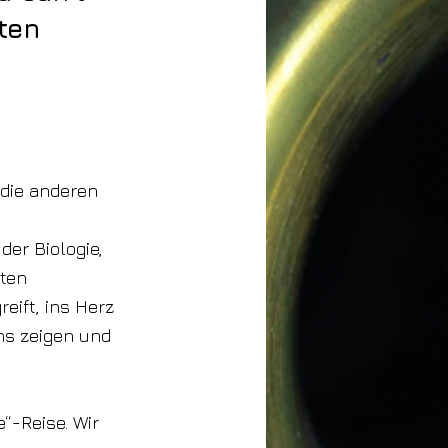
ten
 die anderen
er Biologie,
bten
ift, ins Herz
uns zeigen und
“-Reise. Wir