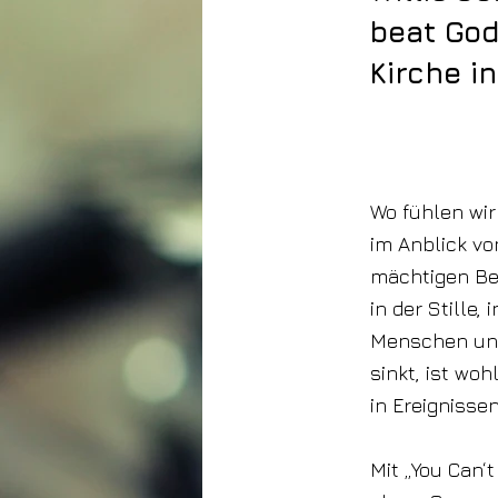
beat God
Kirche i
11. November
2022
Wo fühlen wir
im Anblick vo
mächtigen Be
in der Stille,
Menschen und 
sinkt, ist wo
in Ereignissen
Mit „You Can‘