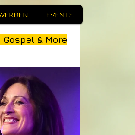
WERBEN
EVENTS
t Gospel & More