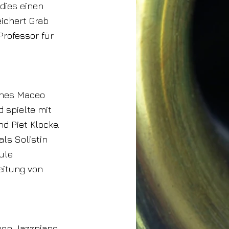
 dies einen
ichert Grab
Professor für
ines Maceo
 spielte mit
nd Piet Klocke.
als Solistin
ule
eitung von
nen Jazzpiano