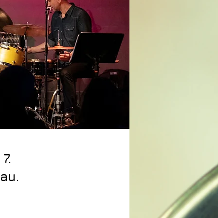
7.
au.