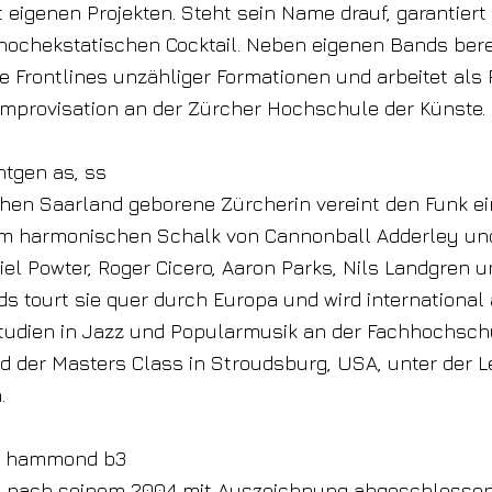
 eigenen Projekten. Steht sein Name drauf, garantiert
hochekstatischen Cocktail. Neben eigenen Bands bere
ie Frontlines unzähliger Formationen und arbeitet als 
mprovisation an der Zürcher Hochschule der Künste.
tgen as, ss
chen Saarland geborene Zürcherin vereint den Funk e
em harmonischen Schalk von Cannonball Adderley und
iel Powter, Roger Cicero, Aaron Parks, Nils Landgren u
ds tourt sie quer durch Europa und wird international 
Studien in Jazz und Popularmusik an der Fachhochsch
 der Masters Class in Stroudsburg, USA, unter der L
.
i hammond b3
n nach seinem 2004 mit Auszeichnung abgeschlosse