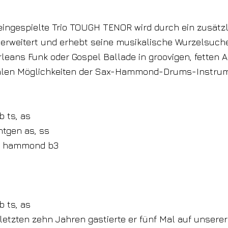
ingespielte Trio TOUGH TENOR wird durch ein zusätz
erweitert und erhebt seine musikalische Wurzelsuche
leans Funk oder Gospel Ballade in groovigen, fetten 
alen Möglichkeiten der Sax-Hammond-Drums-Instru
b ts, as
tgen as, ss
i hammond b3
b ts, as
etzten zehn Jahren gastierte er fünf Mal auf unserer