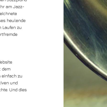
ahr am Jazz-
zeichnete
ses heulende
m Laufen zu
artfremde
ebsite
it dem
 einfach zu
tiven und
hte. Und dies