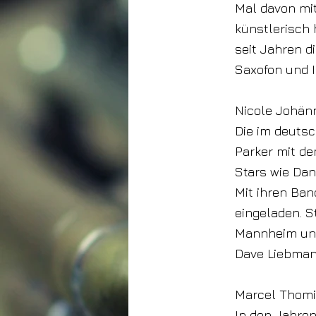
Mal davon mit
künstlerisch 
seit Jahren d
Saxofon und I
Nicole Johänn
Die im deuts
Parker mit d
Stars wie Dan
Mit ihren Ban
eingeladen. 
Mannheim und
Dave Liebman
Marcel Thom
In den Jahre