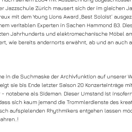
er Jazzschule Zürich mausert sich der im gleichen J
reux mit dem Young Lions Award ,Best Soloist‘ ausge
inem veritablen Experten in Sachen Hammond B3. Die
etzten Jahrhunderts und elektromechanische Möbel a
dert, wie bereits andernorts erwähnt, ab und an auch 
.
e in die Suchmaske der Archivfunktion auf unserer W
eigt sie bis Ende letzter Saison 20 Konzerteinträge m
- notabene als Sideman. Dieser Umstand ist insofern
 dass sich kaum jemand die Trommlerdienste des krea
sch aufspielenden Rhythmikers entgehen lassen möc
Jahren…!