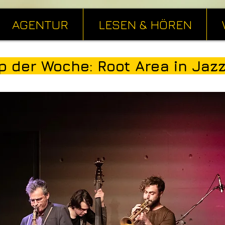
AGENTUR
LESEN & HÖREN
p der Woche: Root Area in Jazz