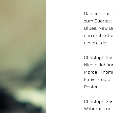
2022
Das bestens e
zum Quartett 
Blues, New Or
den orchestr
geschuldet.
Christoph Gra
Nicole Johänn
Marcel Thom
Elmar Frey dr
Poster
Christoph Gra
Während den l