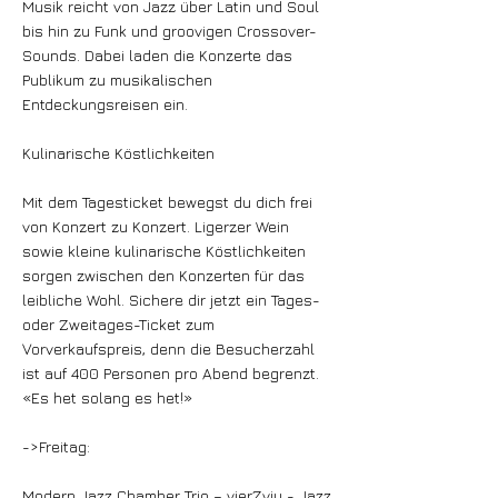
Musik reicht von Jazz über Latin und Soul
bis hin zu Funk und groovigen Crossover-
Sounds. Dabei laden die Konzerte das
Publikum zu musikalischen
Entdeckungsreisen ein.
Kulinarische Köstlichkeiten
Mit dem Tagesticket bewegst du dich frei
von Konzert zu Konzert. Ligerzer Wein
sowie kleine kulinarische Köstlichkeiten
sorgen zwischen den Konzerten für das
leibliche Wohl. Sichere dir jetzt ein Tages-
oder Zweitages-Ticket zum
Vorverkaufspreis, denn die Besucherzahl
ist auf 400 Personen pro Abend begrenzt.
«Es het solang es het!»
->Freitag:
Modern Jazz Chamber Trio – vierZviu - Jazz