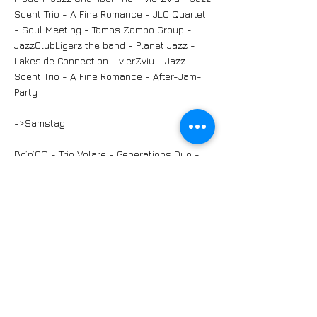
Scent Trio - A Fine Romance - JLC Quartet
- Soul Meeting - Tamas Zambo Group -
JazzClubLigerz the band - Planet Jazz -
Lakeside Connection - vierZviu - Jazz
Scent Trio - A Fine Romance - After-Jam-
Party
->Samstag
Bo’n’CO - Trio Volare - Generations Duo -
Coquette - M&M Poffet - Hofer.Freudiger -
Open On Four -
four - amuse oreille - Westside Big Band -
JJMN Band - Casinogang - Swing Thing –
jazzAndWineAtEight – Harnisch - Coquette
- Generations Duo - M&M Poffet - After-
Jam-Party
Infos siehe
https://jazzdaysligerz.ch/
Tickets kaufen: