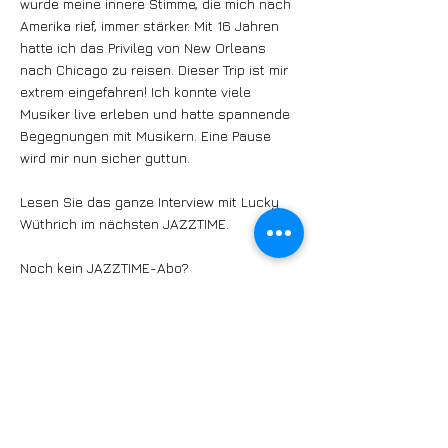
wurde meine innere Stimme, die mich nach
Amerika rief, immer stärker. Mit 16 Jahren
hatte ich das Privileg von New Orleans
nach Chicago zu reisen. Dieser Trip ist mir
extrem eingefahren! Ich konnte viele
Musiker live erleben und hatte spannende
Begegnungen mit Musikern. Eine Pause
wird mir nun sicher guttun.
Lesen Sie das ganze Interview mit Lucky
Wüthrich im nächsten JAZZTIME.
Noch kein JAZZTIME-Abo?
Dann gleich ein Jahres-Abo für nur 55
Franken buchen.
www.jazztime.swiss/abos