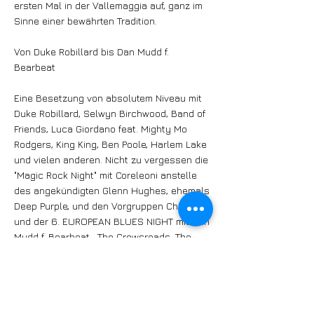
ersten Mal in der Vallemaggia auf, ganz im
Sinne einer bewährten Tradition.
Von Duke Robillard bis Dan Mudd f.
Bearbeat
Eine Besetzung von absolutem Niveau mit
Duke Robillard, Selwyn Birchwood, Band of
Friends, Luca Giordano feat. Mighty Mo
Rodgers, King King, Ben Poole, Harlem Lake
und vielen anderen. Nicht zu vergessen die
"Magic Rock Night" mit Coreleoni anstelle
des angekündigten Glenn Hughes, ehemals
Deep Purple, und den Vorgruppen China
und der 6. EUROPEAN BLUES NIGHT mit Dan
Mudd f. Bearbeat , The Crowsroads, The
Cinelli Brothers und vielen anderen. Ein
herzliches Willkommen an alle im Magic
BLUES Valley!
https://www.magicblues.ch