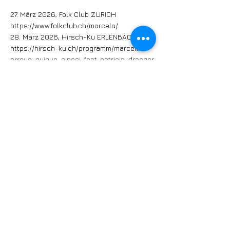
27. März 2026, Folk Club ZÜRICH
https://www.folkclub.ch/marcela/
28. März 2026, Hirsch-Ku ERLENBACH i.S.
https://hirsch-ku.ch/programm/marcella-
arroyo-quique-sinesi-feat-patricia-draeger
29. März 2026, Klangschloss GREIFENSEE
https://www.klangschloss.ch/tickets
17. Mai 2026, Kaffeehaus Mila BERLIN
https://www.kaffeehaus-
mila.de/veranstaltungen/konzerte/when-
poesie-and-argentinian-tango-meet-the-
soul-of-south-american-guitar-reflejos
https://www.marcela-arroyo.com