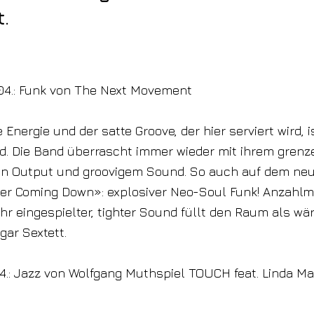
t.
8.04.: Funk von The Next Movement
Energie und der satte Groove, der hier serviert wird, i
d. Die Band überrascht immer wieder mit ihrem gren
en Output und groovigem Sound. So auch auf dem ne
er Coming Down»: explosiver Neo-Soul Funk! Anzahlmä
 ihr eingespielter, tighter Sound füllt den Raum als wä
gar Sextett.
4.: Jazz von Wolfgang Muthspiel TOUCH feat. Linda M