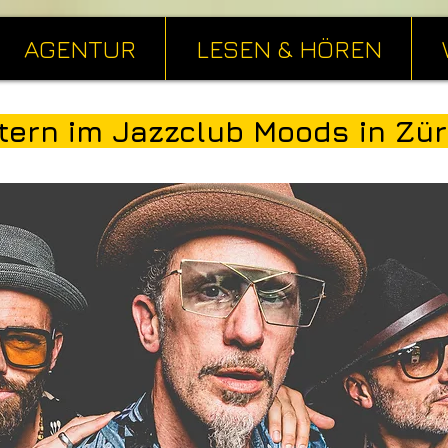
AGENTUR
LESEN & HÖREN
tern im Jazzclub Moods in Zür