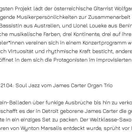
gsten Projekt lädt der österreichische Gitarrist Wolfg
agende Musikerpersönlichkeiten zur Zusammenarbeit e
assistin aus Australien, und Lionel Loueke aus Benin, 
che musikalische Farben, drei Kontinente, drei auf ih
eler*innen vereinen sich in einem Konzertprogramm 
rch Virtuosität und rhythmische Kraft besticht, ander
ffnet in dem sich die Protagonisten im improvisierten
21.04.: Soul Jazz vom James Carter Organ Trio
in-Balladen über funkige Ausbrüche bis hin zu verko
chafft es der in Detroit geborene James Carter die 
e in ein einziges Set zu packen. Der Weltklasse-Saxo
hren von Wynton Marsalis entdeckt wurde, sprüht vor