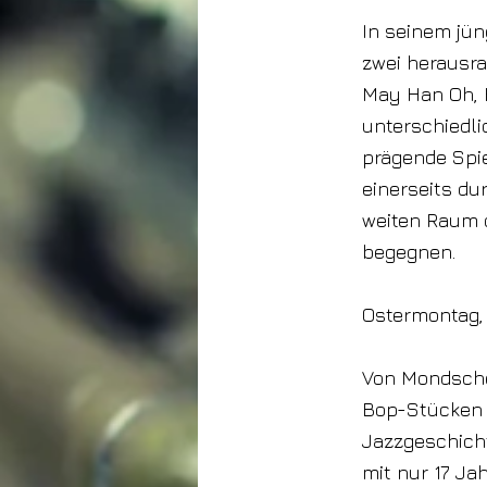
In seinem jün
zwei herausr
May Han Oh, B
unterschiedli
prägende Spi
einerseits du
weiten Raum ö
begegnen.
Ostermontag, 
Von Mondsche
Bop-Stücken s
Jazzgeschicht
mit nur 17 Ja