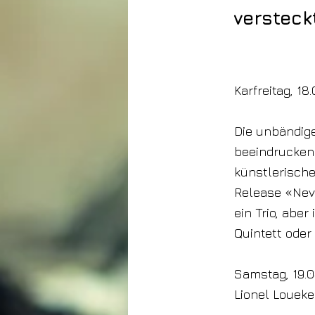
versteck
17. April 2025
Karfreitag, 1
Die unbändige 
beeindrucken
künstlerisch
Release «Nev
ein Trio, aber
Quintett oder 
Samstag, 19.0
Lionel Loueke