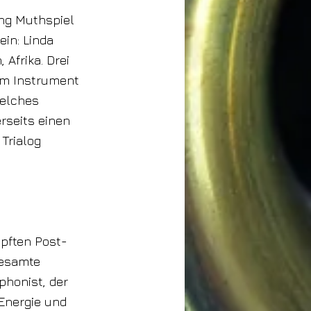
ang Muthspiel
in: Linda
Afrika. Drei
rem Instrument
welches
erseits einen
 Trialog
pften Post-
gesamte
phonist, der
 Energie und