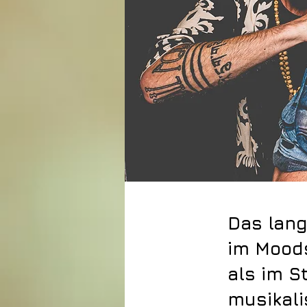
Das lang
im Moods
als im S
musikali