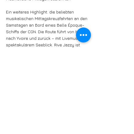
Ein weiteres Highlight: die beliebten
musikalischen Mittagskreuzfahrten an den
Samstagen an Bord eines Belle Époque-
Schiffs der CGN. Die Route führt von Nyon
nach Yvoire und zurück – mit Livemusik und
spektakulärem Seeblick. Rive Jazzy ist
gesellig, generationenübergreifend und
offen für alle – feiern Sie mit uns die
Leidenschaft für Live-Musik in entspannter
Atmosphäre an einem einzigartigen Ort.
Na, sind Sie dabei?
www.rivejazzy.ch