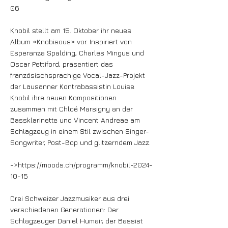
06
Knobil stellt am 15. Oktober ihr neues
Album «Knobisous» vor. Inspiriert von
Esperanza Spalding, Charles Mingus und
Oscar Pettiford, präsentiert das
französischsprachige Vocal-Jazz-Projekt
der Lausanner Kontrabassistin Louise
Knobil ihre neuen Kompositionen
zusammen mit Chloé Marsigny an der
Bassklarinette und Vincent Andreae am
Schlagzeug in einem Stil zwischen Singer-
Songwriter, Post-Bop und glitzerndem Jazz.
->
https://moods.ch/programm/knobil-2024-
10-15
Drei Schweizer Jazzmusiker aus drei
verschiedenen Generationen: Der
Schlagzeuger Daniel Humair, der Bassist