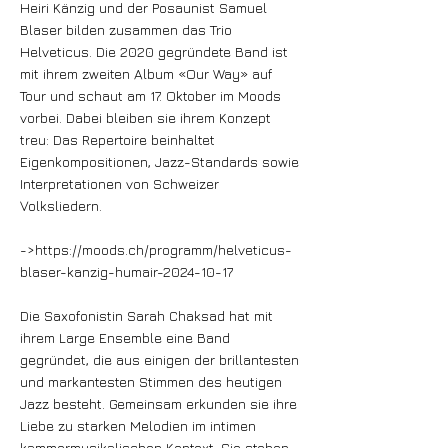
Heiri Känzig und der Posaunist Samuel
Blaser bilden zusammen das Trio
Helveticus. Die 2020 gegründete Band ist
mit ihrem zweiten Album «Our Way» auf
Tour und schaut am 17. Oktober im Moods
vorbei. Dabei bleiben sie ihrem Konzept
treu: Das Repertoire beinhaltet
Eigenkompositionen, Jazz-Standards sowie
Interpretationen von Schweizer
Volksliedern.
->
https://moods.ch/programm/helveticus-
blaser-kanzig-humair-2024-10-17
Die Saxofonistin Sarah Chaksad hat mit
ihrem Large Ensemble eine Band
gegründet, die aus einigen der brillantesten
und markantesten Stimmen des heutigen
Jazz besteht. Gemeinsam erkunden sie ihre
Liebe zu starken Melodien im intimen
kammermusikalischen Kontext. Sie stehen