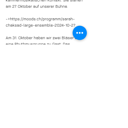
am 27. Oktober auf unserer Bühne.
->
https://moods.ch/programm/sarah-
chaksad-large-ensemble-2024-10-27
Am 31. Oktober haben wir zwei Bläser und
eine Rhythmusgruppe zu Gast: Das
Quartett Lotus Crash experimentiert gerne
mit dieser Besetzung ohne
Harmonieinstrument, macht Gebrauch von
zeitgenössischen Instrumentaltechniken
und lässt ihrer Improvisationsfreude freien
Lauf. Dabei gehören sowohl
Eigenkompositionen als auch ausgewählte
Stücke von Lieblingsmusikern wie Andrew
Cyrill, Roscoe Mitchell oder Adam Lane zum
Repertoire.
->
https://moods.ch/programm/lotus-
crash-2024-10-31