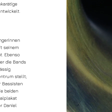
karätige
ntwickelt.
ngerinnen
it seinem
ht. Ebenso
der die Bands
ässig
ntrum stellt;
r Bassisten
ie beiden
alplakat
r Daniel