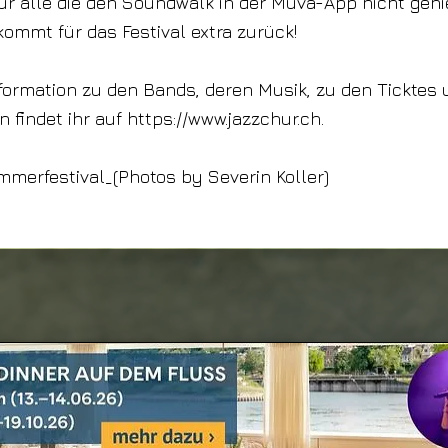
ür alle die den Soundwalk in der Muva-App nicht gen
kommt für das Festival extra zurück!
Information zu den Bands, deren Musik, zu den Ticktes
n findet ihr auf
https://www.jazzchur.ch
.
merfestival_(Photos by Severin Koller)