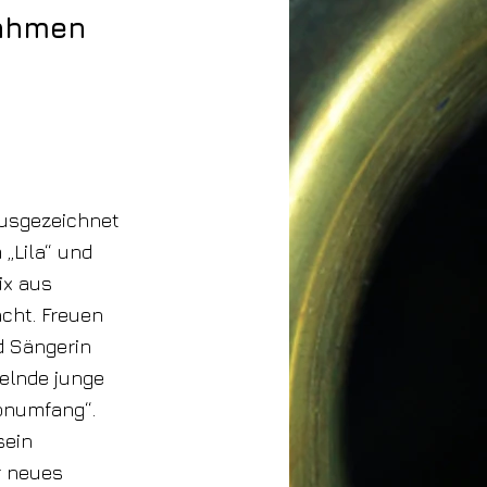
Rahmen
ausgezeichnet
„Lila“ und
ix aus
cht. Freuen
d Sängerin
selnde junge
Tonumfang“.
sein
r neues