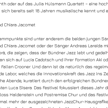
th oder auf das Julia Hülsmann Quartett – eine hoch
e sich bereits seit 18 Jahren musikalische kennt und e
nd Chiara Jacomet
rammpunkte sind unter anderem die beiden jungen Sä
nd Chiara Jacomet oder der Sänger Andreas Lareida m
à, die zeigen, dass der Bündner Jazz lebt und gedei
an sich auf Lucia Cadotsch und ihrer Formation Aki o
allen Crooner. Und dann ist da natürlich das regelm
e Labor, welches die Innovationskraft des Jazz ins Ze
che Abende, kuratiert durch den erfolgreichen Bündne
en Luca Sisera. Das Festival fokussiert dieses Jahr d
loss Haldenstein und Postremise Chur und das Festiv
inmal mehr der ausgezeichneten JazzChur-Hausgrafike