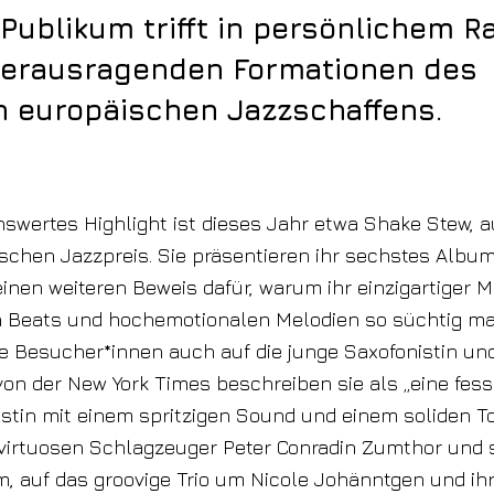
Publikum trifft in persönlichem 
herausragenden Formationen des
n europäischen Jazzschaffens.
swertes Highlight ist dieses Jahr etwa Shake Stew, 
chen Jazzpreis. Sie präsentieren ihr sechstes Album 
 einen weiteren Beweis dafür, warum ihr einzigartiger M
 Beats und hochemotionalen Melodien so süchtig ma
ie Besucher*innen auch auf die junge Saxofonistin un
von der New York Times beschreiben sie als „eine fes
stin mit einem spritzigen Sound und einem soliden 
 virtuosen Schlagzeuger Peter Conradin Zumthor und 
, auf das groovige Trio um Nicole Johänntgen und ih