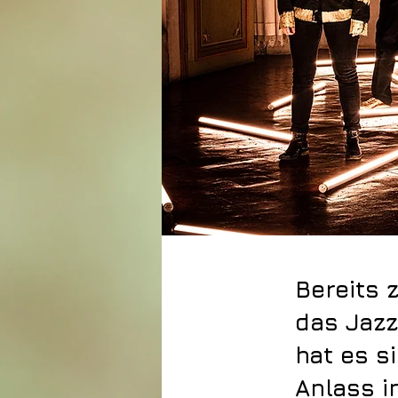
Bereits 
das Jazz
hat es s
Anlass i