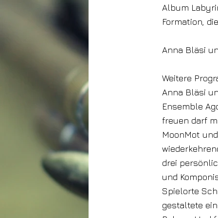
Album Labyrin
Formation, di
Anna Bläsi u
Weitere Prog
Anna Bläsi u
Ensemble Agor
freuen darf m
MoonMot und F
wiederkehrend
drei persönli
und Komponist
Spielorte Sch
gestaltete e