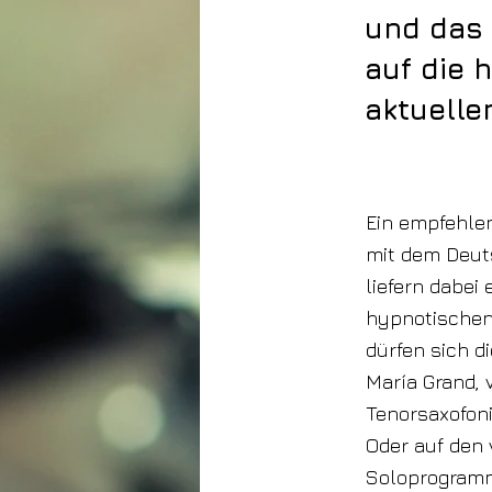
und das 
auf die 
aktuelle
20. Juni 2024
Ein empfehlen
mit dem Deuts
liefern dabei
hypnotischen
dürfen sich d
María Grand, 
Tenorsaxofoni
Oder auf den
Soloprogramm