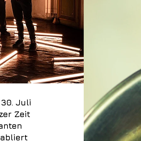
30. Juli
zer Zeit
anten
abliert