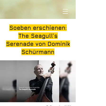
Soeben erschienen:
The Seagull’s
Serenade von Dominik
Schürmann