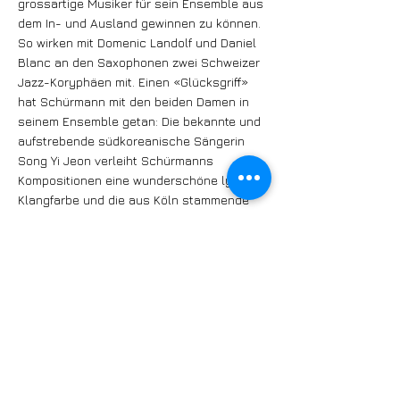
grossartige Musiker für sein Ensemble aus
dem In- und Ausland gewinnen zu können.
So wirken mit Domenic Landolf und Daniel
Blanc an den Saxophonen zwei Schweizer
Jazz-Koryphäen mit. Einen «Glücksgriff»
hat Schürmann mit den beiden Damen in
seinem Ensemble getan: Die bekannte und
aufstrebende südkoreanische Sängerin
Song Yi Jeon verleiht Schürmanns
Kompositionen eine wunderschöne lyrische
Klangfarbe und die aus Köln stammende
junge Baritonsaxophonistin Kira Linn
besticht mit ihrem kraftvollen und sicheren
Spiel. Das Ensemble wird komplettiert
durch Marc Ullrich und Claudio Bergamin
an den Trompeten, Patrick Joray am
Saxophon, Lukas Briggen an der Posaune
und dem lettischen Schlagzeuger Janis
Jaunalksnis.
Die CD kann bestellt werden unter: