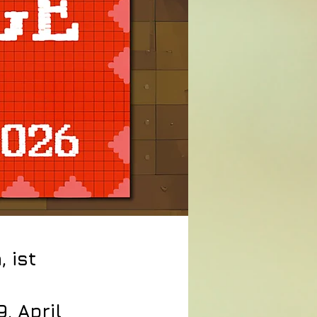
 ist
. April