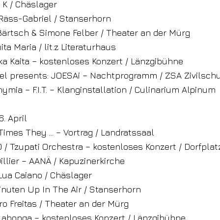
h K / Chäslager
 Räss-Gabriel / Stanserhorn
 Bärtsch & Simone Felber / Theater an der Mürg
ita Maria / lit.z Literaturhaus
ika Kaita – kostenloses Konzert / Länzgibühne
kel presents: JOESAi – Nachtprogramm / ZSA Zivilsch
ymia – F.I.T. – Klanginstallation / Culinarium Alpinum
. April
 Times They … – Vortrag / Landratssaal
00 / Tzupati Orchestra – kostenloses Konzert / Dorfplat
Dillier – AANÄ / Kapuzinerkirche
 Lua Caiano / Chäslager
Minuten Up In The Air / Stanserhorn
ro Freitas / Theater an der Mürg
elabonga – kostenloses Konzert / Länzgibühne