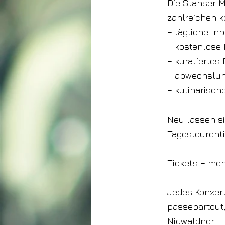
Die Stanser M
zahlreichen 
– tägliche In
– kostenlose 
– kuratierte
– abwechslun
– kulinarisch
Neu lassen s
Tagestourenti
Tickets – meh
Jedes Konzert
passepartout,
Nidwaldner