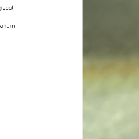
gisaal
narium