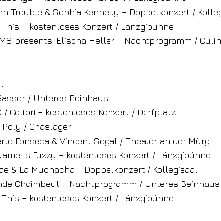
linn Trouble & Sophia Kennedy – Doppelkonzert / Kolle
e This – kostenloses Konzert / Länzgibühne
MMS presents: Elischa Heller – Nachtprogramm / Culi
il
 Gasser / Unteres Beinhaus
0 / Colibri – kostenloses Konzert / Dorfplatz
r Poly / Chäslager
erto Fonseca & Vincent Segal / Theater an der Mürg
Name Is Fuzzy – kostenloses Konzert / Länzgibühne
bade & La Muchacha – Doppelkonzert / Kollegisaal
ìghde Chaimbeul – Nachtprogramm / Unteres Beinhaus
e This – kostenloses Konzert / Länzgibühne