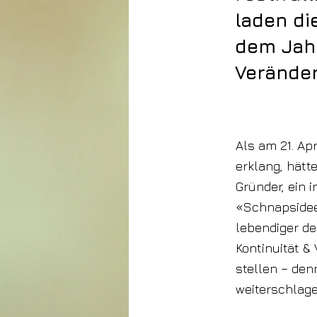
laden di
dem Jah
Verände
25. März 2026
Als am 21. Ap
erklang, hätt
Gründer, ein 
«Schnapsidee»
lebendiger de
Kontinuität &
stellen – de
weiterschlage