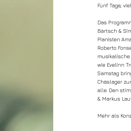
Fünf Tage, vi
Das Programm
Bärtsch & Sim
Pianisten Ama
Roberto Fonse
musikalische
wie Evelinn T
Samstag bring
Chäslager zu
alle. Den st
& Markus Laut
Mehr als Kon