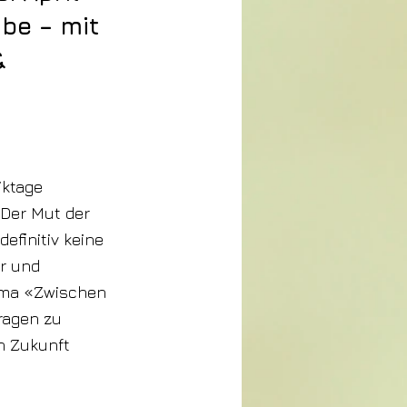
be – mit
&
iktage
 Der Mut der
efinitiv keine
er und
hema «Zwischen
ragen zu
n Zukunft