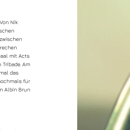
Von Nik
ischen
 zwischen
prechen
aal mit Acts
n Tribade. Am
imal das
nochmals für
n Albin Brun