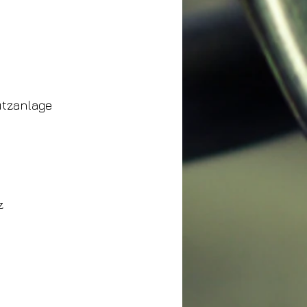
utzanlage
z