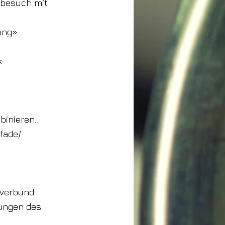
tbesuch mit
rung»
k
inieren.
fade/
fverbund
lungen des