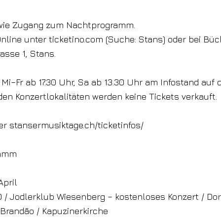
ie Zugang zum Nachtprogramm.
Online unter ticketino.com (Suche: Stans) oder bei Büc
asse 1, Stans.
Mi–Fr ab 17.30 Uhr, Sa ab 13.30 Uhr am Infostand auf 
den Konzertlokalitäten werden keine Tickets verkauft.
ter stansermusiktage.ch/ticketinfos/
ramm
April
00 / Jodlerklub Wiesenberg – kostenloses Konzert / Dor
o Brandão / Kapuzinerkirche