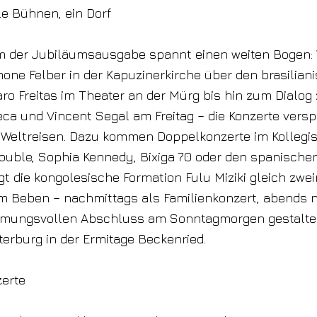
ele Bühnen, ein Dorf
 der Jubiläumsausgabe spannt einen weiten Bogen: 
one Felber in der Kapuzinerkirche über den brasilian
ro Freitas im Theater an der Mürg bis hin zum Dialog
ca und Vincent Segal am Freitag – die Konzerte vers
 Weltreisen. Dazu kommen Doppelkonzerte im Kollegis
rouble, Sophia Kennedy, Bixiga 70 oder den spanische
t die kongolesische Formation Fulu Miziki gleich zwe
m Beben – nachmittags als Familienkonzert, abends 
immungsvollen Abschluss am Sonntagmorgen gestalte
erburg in der Ermitage Beckenried.
zerte