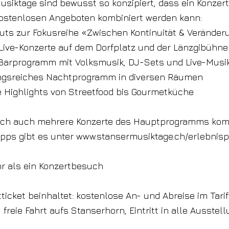
usiktage sind bewusst so konzipiert, dass ein Konzer
kostenlosen Angeboten kombiniert werden kann:
puts zur Fokusreihe «Zwischen Kontinuität & Verände
Live-Konzerte auf dem Dorfplatz und der Länzgibühne
s Barprogramm mit Volksmusik, DJ-Sets und Live-Musi
gsreiches Nachtprogramm in diversen Räumen
e Highlights von Streetfood bis Gourmetküche
ich auch mehrere Konzerte des Hauptprogramms komb
pps gibt es unter
www.stansermusiktage.ch/erlebnisp
r als ein Konzertbesuch
ticket beinhaltet: kostenlose An- und Abreise im Tari
 freie Fahrt aufs Stanserhorn, Eintritt in alle Ausstel