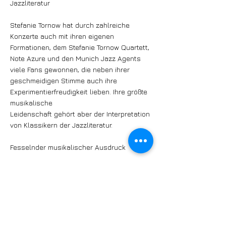
Jazzliteratur
Stefanie Tornow hat durch zahlreiche
Konzerte auch mit ihren eigenen
Formationen, dem Stefanie Tornow Quartett,
Note Azure und den Munich Jazz Agents
viele Fans gewonnen, die neben ihrer
geschmeidigen Stimme auch ihre
Experimentierfreudigkeit lieben. Ihre größte
musikalische
Leidenschaft gehört aber der Interpretation
von Klassikern der Jazzliteratur.
Fesselnder musikalischer Ausdruck
Beat Baumli ist seit Jahrzehnten als
Freelance-Jazzgitarrist sowie auch als
Bandleader in unzähligen Formationen
unterwegs. Ursprünglich am Berklee
College Of Music und der Swiss Jazz
School Bern ausgebildet, spielt er einen