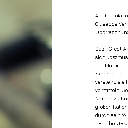
5. Januar 2024
Attilio Troian
Giuseppe Ven
Überraschun
Das «Great Am
sich Jazzmusi
Der Multiinstr
Experte, der 
versteht, sie
vermitteln. Se
Namen zu fin
großen italie
durch sein Wi
Band bei Jaz