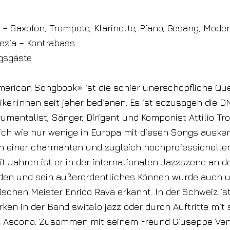
o – Saxofon, Trompete, Klarinette, Piano, Gesang, Mode
ezia – Kontrabass
gsgäste
erican Songbook» ist die schier unerschöpfliche Que
ker:innen seit jeher bedienen. Es ist sozusagen die D
umentalist, Sänger, Dirigent und Komponist Attilio Tro
sich wie nur wenige in Europa mit diesen Songs auske
 in einer charmanten und zugleich hochprofessionelle
it Jahren ist er in der internationalen Jazzszene an d
den und sein außerordentliches Können wurde auch 
nischen Meister Enrico Rava erkannt. In der Schweiz is
rken in der Band switalo jazz oder durch Auftritte mit 
z Ascona. Zusammen mit seinem Freund Giuseppe Ven