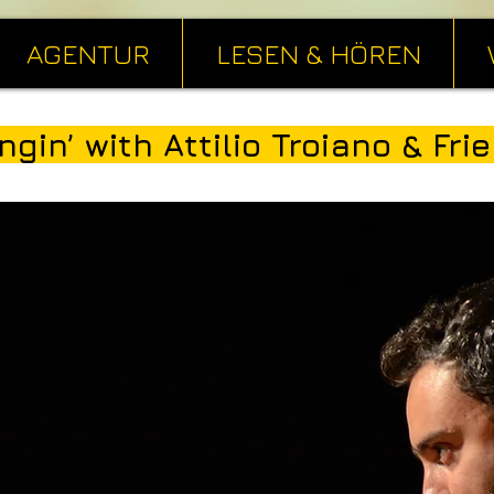
AGENTUR
LESEN & HÖREN
ngin’ with Attilio Troiano & Fri