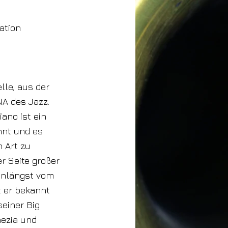
ration
lle, aus der
NA des Jazz.
iano ist ein
nnt und es
n Art zu
er Seite großer
unlängst vom
t er bekannt
seiner Big
ezia und