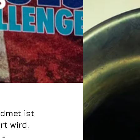
dmet ist
t wird.
 -