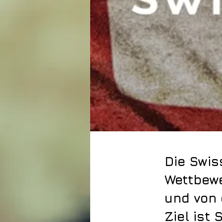
Die Swis
Wettbewe
und von 
Ziel ist