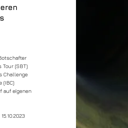
ieren
es
 Botschafter
s Tour (SBT)
es Challenge
 (IBC)
f auf eigenen
15.10.2023