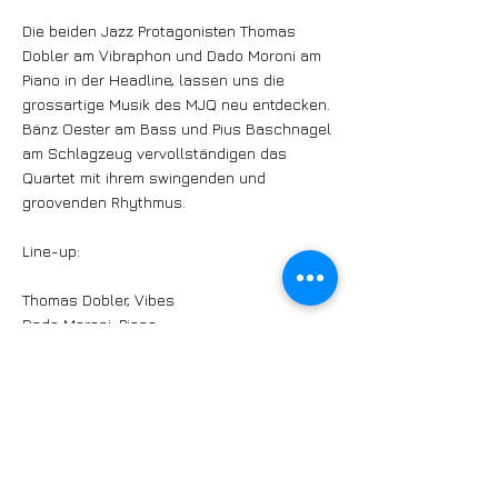
Die beiden Jazz Protagonisten Thomas
Dobler am Vibraphon und Dado Moroni am
Piano in der Headline, lassen uns die
grossartige Musik des MJQ neu entdecken.
Bänz Oester am Bass und Pius Baschnagel
am Schlagzeug vervollständigen das
Quartet mit ihrem swingenden und
groovenden Rhythmus.
Line-up:
Thomas Dobler, Vibes
Dado Moroni, Piano
Bänz Oester, Bass
Pius Baschnagel, Drums
https://jazzbuelach.ch/programm/