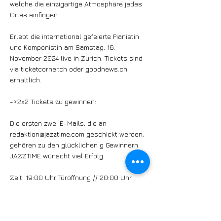
welche die einzigartige Atmosphäre jedes
Ortes einfingen.
Erlebt die international gefeierte Pianistin
und Komponistin am Samstag, 16.
November 2024 live in Zürich. Tickets sind
via ticketcorner.ch oder goodnews.ch
erhältlich.
->2x2 Tickets zu gewinnen:
Die ersten zwei E-Mails, die an
redaktion@jazztime.com
geschickt werden,
gehören zu den glücklichen g Gewinnern.
JAZZTIME wünscht viel Erfolg.
Zeit: 19:00 Uhr Türöffnung // 20:00 Uhr
Showbeginn
Veranstaltungsort: Kunstraum Walcheturm
Zürich
Ticketpreise: Vorverkauf Kat. 1: CHF 50.-