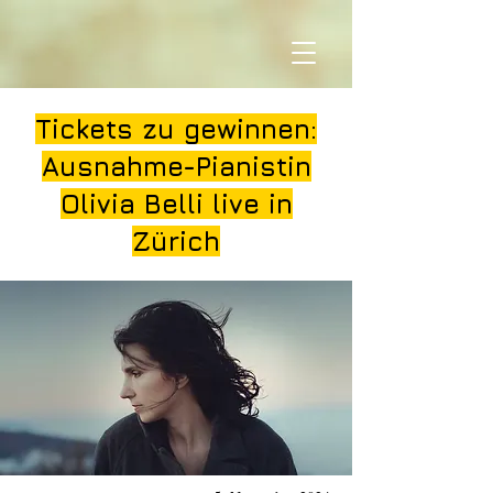
Tickets zu gewinnen:
Ausnahme-Pianistin
Olivia Belli live in
Zürich