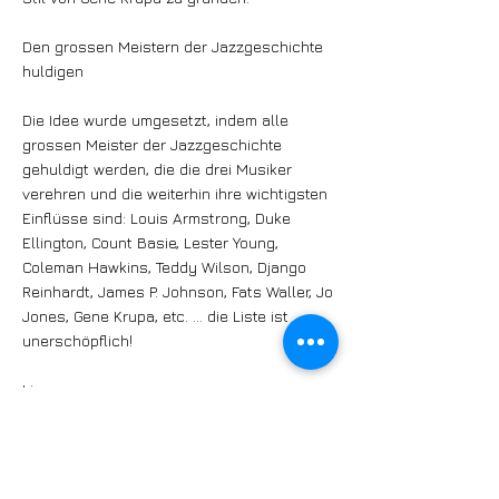
Den grossen Meistern der Jazzgeschichte
huldigen
Die Idee wurde umgesetzt, indem alle
grossen Meister der Jazzgeschichte
gehuldigt werden, die die drei Musiker
verehren und die weiterhin ihre wichtigsten
Einflüsse sind: Louis Armstrong, Duke
Ellington, Count Basie, Lester Young,
Coleman Hawkins, Teddy Wilson, Django
Reinhardt, James P. Johnson, Fats Waller, Jo
Jones, Gene Krupa, etc. … die Liste ist
unerschöpflich!
Line-up:
Michel Pastre, Tenorsax
Louis Mazetier, Piano
Guillaume Nouaux, Drums