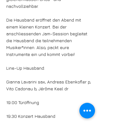
nachvollziehbar.
Die Hausband eröffnet den Abend mit
einem kleinen Konzert. Bei der
anschliessenden Jam-Session begleitet
die Hausband die teilnehmenden
Musiker*innen. Also, packt eure
Instrumente ein und kommt vorbei!
Line-Up Hausband:
Gianna Lavarini sax, Andreas Ebenkofler p,
Vito Cadonau b, Jérôme Keel dr
19.00 Türöffnung
19.30 Konzert Hausband
20.15 Jam-Session