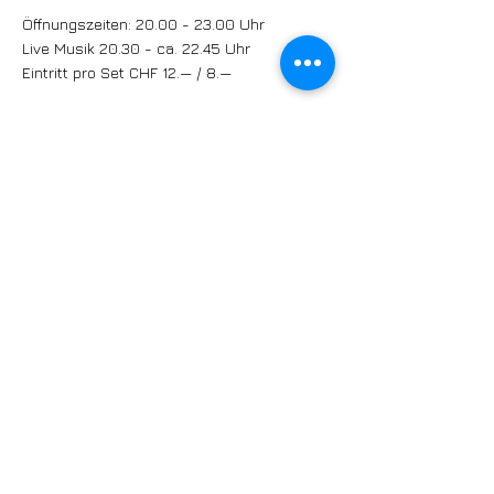
Öffnungszeiten:
20.00 - 23.00
Uhr
Live Musik 20.30 - ca. 22.45 Uhr
Eintritt pro Set CHF 12.— / 8.—
https://birdseye.ch
© 2026 by Jazztime AG
marketing@jazztime.com
| Sandstrasse 12 |
5432 Neuenhof | Schweiz |
+41 /
56 483 3737