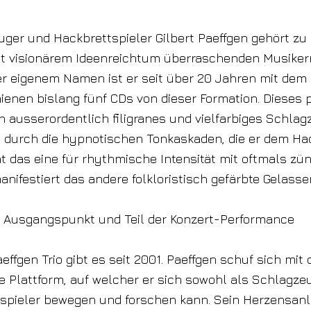
ger und Hackbrettspieler Gilbert Paeffgen gehört z
it visionärem Ideenreichtum überraschenden Musiker
r eigenem Namen ist er seit über 20 Jahren mit dem 
hienen bislang fünf CDs von dieser Formation. Dieses pr
n ausserordentlich filigranes und vielfarbiges Schlag
 durch die hypnotischen Tonkaskaden, die er dem Ha
ht das eine für rhythmische Intensität mit oftmals z
anifestiert das andere folkloristisch gefärbte Gelasse
s Ausgangspunkt und Teil der Konzert-Performance
effgen Trio gibt es seit 2001. Paeffgen schuf sich mit 
e Plattform, auf welcher er sich sowohl als Schlagze
tspieler bewegen und forschen kann. Sein Herzensanl