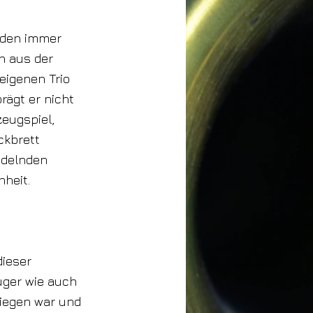
u den immer
n aus der
eigenen Trio
ägt er nicht
zeugspiel,
ckbrett
ündelnden
nheit.
dieser
uger wie auch
iegen war und