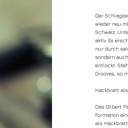
21. März 2025
Der Schlagzeu
wieder neu m
Schweiz. Unte
aktiv. Es ersc
nur durch sei
sondern auch
entlockt. Ste
Grooves, so m
Hackbrett al
Das Gilbert Pa
Formation ein
als Hackbret