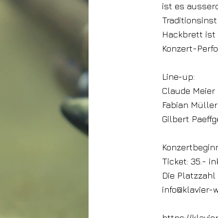
ist es ausser
Traditionsins
Hackbrett ist
Konzert-Perf
Line-up:
Claude Meier
Fabian Müller
Gilbert Paef
Konzertbeginn
Ticket: 35.- i
Die Platzzahl
info@klavier-
https://klavie