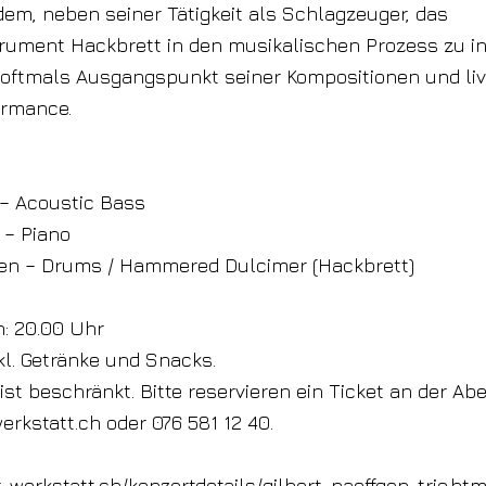
dem, neben seiner Tätigkeit als Schlagzeuger, das
trument Hackbrett in den musikalischen Prozess zu in
 oftmals Ausgangspunkt seiner Kompositionen und live
ormance.
 – Acoustic Bass
 – Piano
fgen – Drums / Hammered Dulcimer (Hackbrett)
: 20.00 Uhr
nkl. Getränke und Snacks.
 ist beschränkt. Bitte reservieren ein Ticket an der A
werkstatt.ch
oder 076 581 12 40.
r-werkstatt.ch/konzertdetails/gilbert-paeffgen-trio.htm