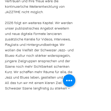
Vertrauen und Ihre Treue wäre die
kontinuierliche Weiterentwicklung von
JAZZTIME nicht möglich.
2026 folgt ein weiteres Kapitel: Wir werden
unser publizistisches Angebot erweitern
und neue digitale Formate lancieren:
zusätzliche Kanäle für Videos, Interviews,
Playlists und Hintergrundbeiträge. Wir
wollen die Vielfalt der Schweizer Jazz- und
Blues-Kultur noch stärker widerspiegeln,
jüngere Zielgruppen ansprechen und der
Szene noch mehr Sichtbarkeit schenken.
Kurz: Wir schaffen mehr Räume für alle, die
Jazz und Blues leben, gestalten und lieben.
All das tun wir mit einem klaren Ziel: Die
Schweizer Szene langfristig zu stärken –
publizistisch und digital.
Im Namen der gesamten JAZZTIME AG
danken wir Ihnen herzlich für Ihr Vertrauen,