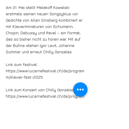
Am 31. Mai stellt Malakoff Kowalski
erstmals seinen neuen Songzyklus vor:
Gedichte von Allen Ginsberg kombiniert er
mit Klavierminiaturen von Schumann,
Chopin, Debussy und Ravel – ein Format,
das so bisher nicht zu hören war. Mit auf
der Bühne stehen Igor Levit, Johanna
Summer und erneut Chilly Gonzales.
Link zum Festival:
https://www.lucernefestival.ch/de/program
m/klavier-fest-2025
Link zum Konzert von Chilly Gonzales:
https://www.lucernefestival.ch/de/program
m/chilly-gonzales/2156
Link zum Konzert von Malakoff Kowalski:
https://www.lucernefestival.ch/de/program
m/malakoff-kowalski-igor-levit-johanna-