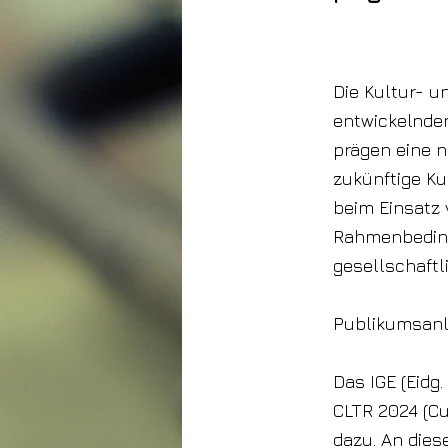
26. Juni 2024
Die Kultur- u
entwickelnden
prägen eine 
zukünftige Ku
beim Einsatz 
Rahmenbeding
gesellschaftl
Publikumsanl
Das IGE (Eidg
CLTR 2024 (Cu
dazu. An dies