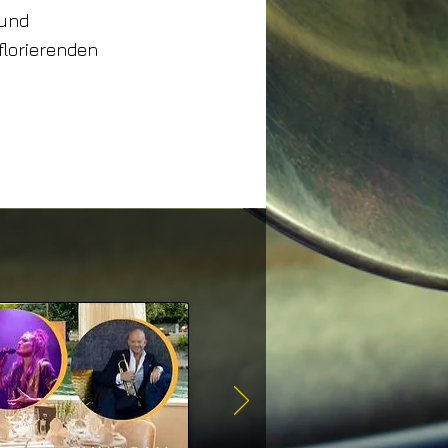
 und
 florierenden