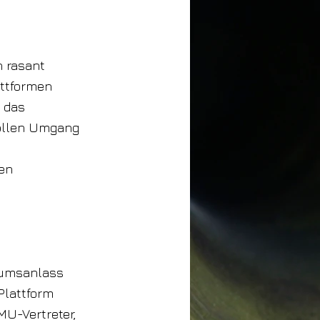
h rasant
attformen
 das
vollen Umgang
en
ikumsanlass
Plattform
MU-Vertreter,