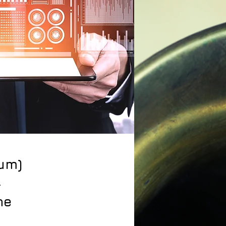
tum)
4
ne