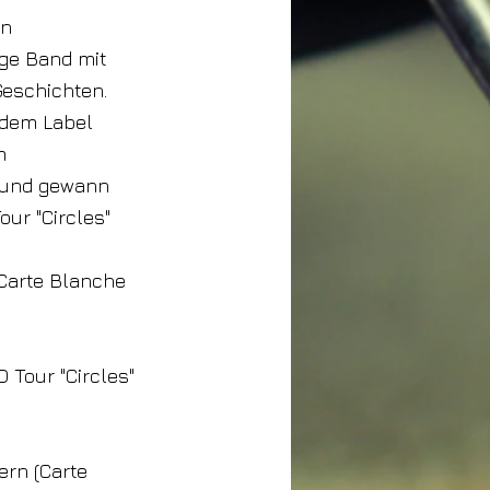
en
nge Band mit
Geschichten.
 dem Label
m
t und gewann
our "Circles"
(Carte Blanche
D Tour "Circles"
ern (Carte