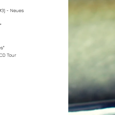
 #3) - Neues
"
es"
 CD Tour