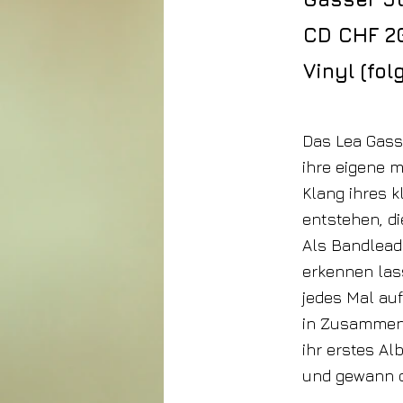
CD CHF 20
Vinyl (folg
Das Lea Gass
ihre eigene m
Klang ihres 
entstehen, d
Als Bandleade
erkennen las
jedes Mal au
in Zusammena
ihr erstes Al
und gewann d