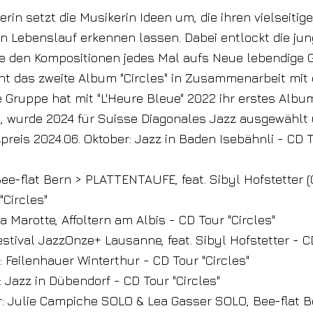
rin setzt die Musikerin Ideen um, die ihren vielseitig
n Lebenslauf erkennen lassen. Dabei entlockt die ju
de den Kompositionen jedes Mal aufs Neue lebendige 
nt das zweite Album "Circles" in Zusammenarbeit mit
e Gruppe hat mit "L'Heure Bleue" 2022 ihr erstes Albu
ht, wurde 2024 für Suisse Diagonales Jazz ausgewähl
reis 2024.06. Oktober: Jazz in Baden Isebähnli - CD T
Bee-flat Bern > PLATTENTAUFE, feat. Sibyl Hofstetter 
"Circles"
La Marotte, Affoltern am Albis - CD Tour "Circles"
Festival JazzOnze+ Lausanne, feat. Sibyl Hofstetter - C
 Feilenhauer Winterthur - CD Tour "Circles"
 Jazz in Dübendorf - CD Tour "Circles"
: Julie Campiche SOLO & Lea Gasser SOLO, Bee-flat B