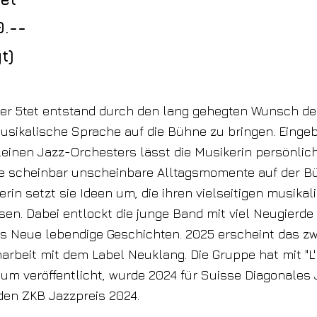
.--
t)
er 5tet entstand durch den lang gehegten Wunsch der
usikalische Sprache auf die Bühne zu bringen. Eingeb
kleinen Jazz-Orchesters lässt die Musikerin persönli
ie scheinbar unscheinbare Alltagsmomente auf der B
rin setzt sie Ideen um, die ihren vielseitigen musika
sen. Dabei entlockt die junge Band mit viel Neugierd
fs Neue lebendige Geschichten. 2025 erscheint das zw
rbeit mit dem Label Neuklang. Die Gruppe hat mit "L
bum veröffentlicht, wurde 2024 für Suisse Diagonales
en ZKB Jazzpreis 2024.