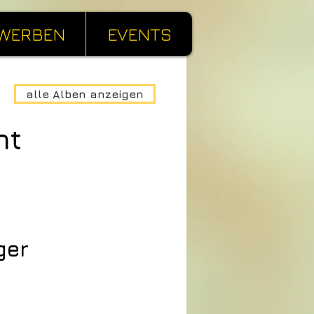
WERBEN
EVENTS
alle Alben anzeigen
ht
ger