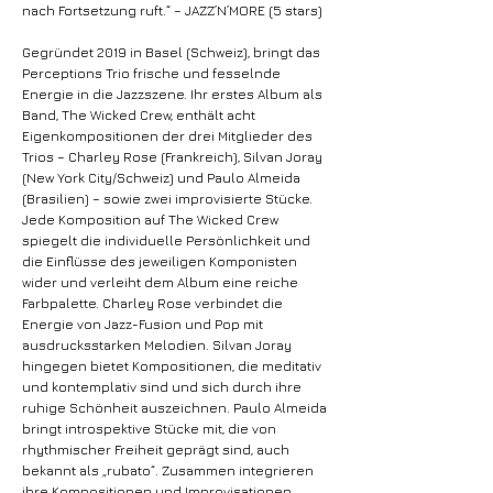
nach Fortsetzung ruft.“ – JAZZ’N’MORE (5 stars)
Gegründet 2019 in Basel (Schweiz), bringt das
Perceptions Trio frische und fesselnde
Energie in die Jazzszene. Ihr erstes Album als
Band, The Wicked Crew, enthält acht
Eigenkompositionen der drei Mitglieder des
Trios – Charley Rose (Frankreich), Silvan Joray
(New York City/Schweiz) und Paulo Almeida
(Brasilien) – sowie zwei improvisierte Stücke.
Jede Komposition auf The Wicked Crew
spiegelt die individuelle Persönlichkeit und
die Einflüsse des jeweiligen Komponisten
wider und verleiht dem Album eine reiche
Farbpalette. Charley Rose verbindet die
Energie von Jazz-Fusion und Pop mit
ausdrucksstarken Melodien. Silvan Joray
hingegen bietet Kompositionen, die meditativ
und kontemplativ sind und sich durch ihre
ruhige Schönheit auszeichnen. Paulo Almeida
bringt introspektive Stücke mit, die von
rhythmischer Freiheit geprägt sind, auch
bekannt als „rubato“. Zusammen integrieren
ihre Kompositionen und Improvisationen