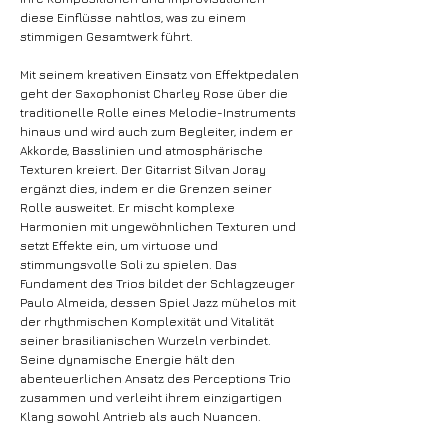
diese Einflüsse nahtlos, was zu einem
stimmigen Gesamtwerk führt.
Mit seinem kreativen Einsatz von Effektpedalen
geht der Saxophonist Charley Rose über die
traditionelle Rolle eines Melodie-Instruments
hinaus und wird auch zum Begleiter, indem er
Akkorde, Basslinien und atmosphärische
Texturen kreiert. Der Gitarrist Silvan Joray
ergänzt dies, indem er die Grenzen seiner
Rolle ausweitet. Er mischt komplexe
Harmonien mit ungewöhnlichen Texturen und
setzt Effekte ein, um virtuose und
stimmungsvolle Soli zu spielen. Das
Fundament des Trios bildet der Schlagzeuger
Paulo Almeida, dessen Spiel Jazz mühelos mit
der rhythmischen Komplexität und Vitalität
seiner brasilianischen Wurzeln verbindet.
Seine dynamische Energie hält den
abenteuerlichen Ansatz des Perceptions Trio
zusammen und verleiht ihrem einzigartigen
Klang sowohl Antrieb als auch Nuancen.