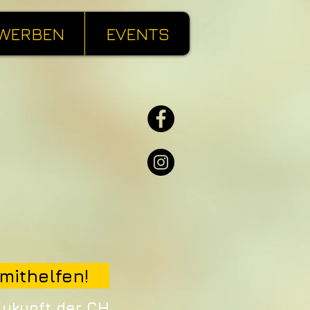
WERBEN
EVENTS
mithelfen!
Zukunft der CH