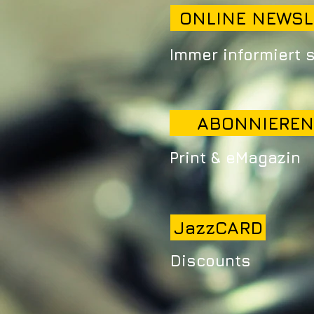
ONLINE NEWSL
Immer informiert 
ABONNIEREN
Print & eMagazin
JazzCARD
Discounts