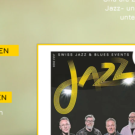
Jazz- u
unte
EN
n
EN
n