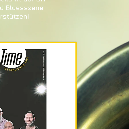
nd Bluesszene
rstützen!