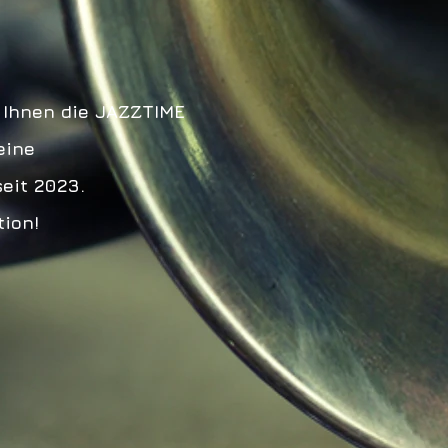
t Ihnen die JAZZTIME
eine
seit 2023.
tion!