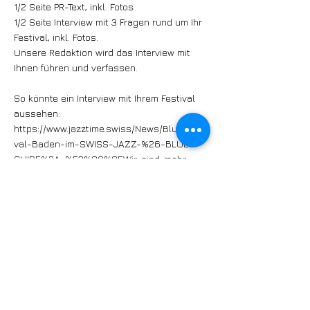
1/2 Seite PR-Text, inkl. Fotos
1/2 Seite Interview mit 3 Fragen rund um Ihr
Festival, inkl. Fotos.
Unsere Redaktion wird das Interview mit
Ihnen führen und verfassen.
So könnte ein Interview mit Ihrem Festival
aussehen:
https://www.jazztime.swiss/News/Bluesfesti
val-Baden-im-SWISS-JAZZ-%26-BLUES-
GUIDE%3A-%E2%80%9EWir-sind-mehr-
als-nur-ein-Musikfestival%E2%80%9C
Soziale Medien
Ausserdem: Ihre Präsenz im SWISS JAZZ &
BLUES GUIDE begleiten wir durch Posts in
den sozialen Medien.
Möchten Sie mit Ihrem Festival mit dabei
sein? Unsere Yvonne Gautschi freut sich