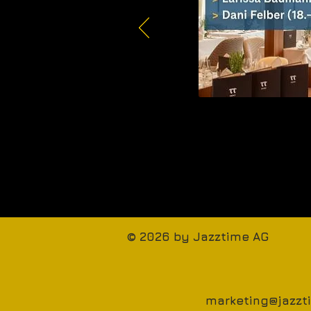
© 2026 by Jazztime AG
marketing@jazz