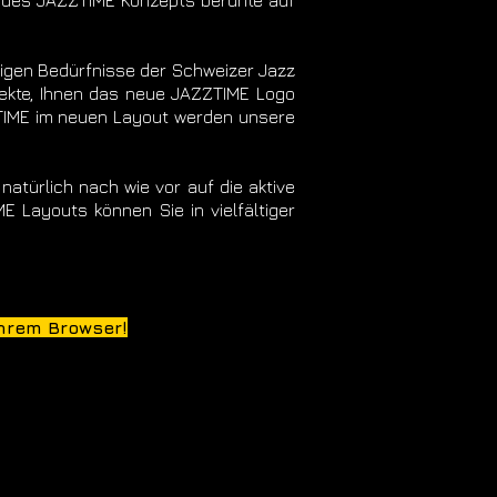
g des JAZZTIME Konzepts beruhte auf
utigen Bedürfnisse der Schweizer Jazz
ojekte, Ihnen das neue JAZZTIME Logo
ZTIME im neuen Layout werden unsere
atürlich nach wie vor auf die aktive
 Layouts können Sie in vielfältiger
Ihrem Browser!