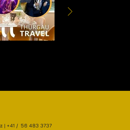
z |
+41 / 56 483 3737