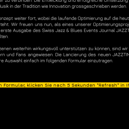
ser zu verbinden. Die Entwicklung und erfolgreiche Umsetzun
usik in der Tradition wie Innovation grossgeschrieben werden.
nzept weiter fort, wobei die laufende Optimierung auf die he
teht. Wir freuen uns nun, als eines unserer Optimierungspr
ie erste Ausgabe des Swiss Jazz & Blues Events Journal JAZ
ten.
nen weiterhin wirkungsvoll unterstützen zu können, sind wir n
ern und Fans angewiesen. Die Lancierung des neuen JAZZTIME
re Auswahl einfach im folgenden Formular einzutragen.
n Formular, klicken Sie nach 5 Sekunden "Refresh" in 