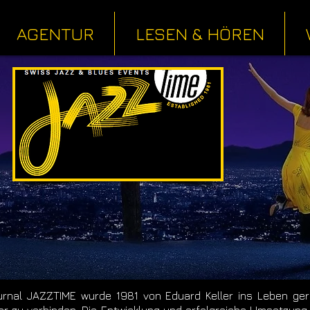
AGENTUR
LESEN & HÖREN
rnal JAZZTIME wurde 1981 von Eduard Keller ins Leben ge