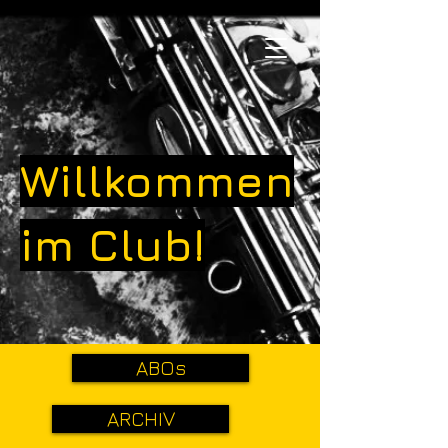
Willkommen
im Club!
ABOs
ARCHIV