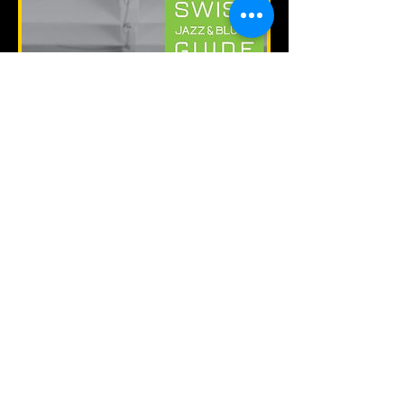
TELEJAZZ - Swiss
Jazz & Blues
Guide 2017
Jährlich erscheinender Jazz &
Blues Guide mit Musiker, Bands,
Adressen, Vereinen,
Musikschulen uvm.
Guide bestellen